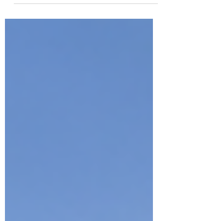
Niederösterreich erhebliche
Pünktlichkeitsprobleme aus. VPNÖ-
Verkehrssprecher Florian Krumböck
fordert von den ÖBB einen stärkeren
Fokus auf Verlässlichkeit und
Beförderungsqualität.