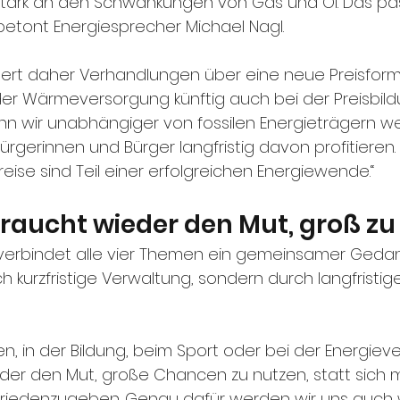
tark an den Schwankungen von Gas und Öl. Das pas
etont Energiesprecher Michael Nagl.
rdert daher Verhandlungen über eine neue Preisforme
er Wärmeversorgung künftig auch bei der Preisbild
enn wir unabhängiger von fossilen Energieträgern w
rgerinnen und Bürger langfristig davon profitieren. 
eise sind Teil einer erfolgreichen Energiewende.“
 braucht wieder den Mut, groß z
i verbindet alle vier Themen ein gemeinsamer Gedan
h kurzfristige Verwaltung, sondern durch langfristig
n, in der Bildung, beim Sport oder bei der Energieve
der den Mut, große Chancen zu nutzen, statt sich m
friedenzugeben. Genau dafür werden wir uns auch w