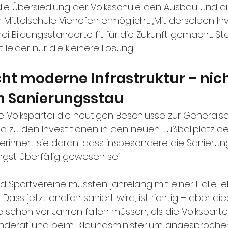
 die Übersiedlung der Volksschule den Ausbau und di
Mittelschule Viehofen ermöglicht. „Mit derselben Inv
rei Bildungsstandorte fit für die Zukunft gemacht. Sta
 leider nur die kleinere Lösung.“
ht moderne Infrastruktur – nich
n Sanierungsstau
ie Volkspartei die heutigen Beschlüsse zur Generals
d zu den Investitionen in den neuen Fußballplatz des
g erinnert sie daran, dass insbesondere die Sanierun
ngst überfällig gewesen sei.
d Sportvereine mussten jahrelang mit einer Halle leb
ass jetzt endlich saniert wird, ist richtig – aber die
 schon vor Jahren fallen müssen, als die Volkspart
derat und beim Bildungsministerium angesprochen h