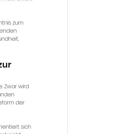
nntnis zum 
senden 
ndheit, 
ur 
. Zwar wird 
unden 
Reform der 
entiert sich 