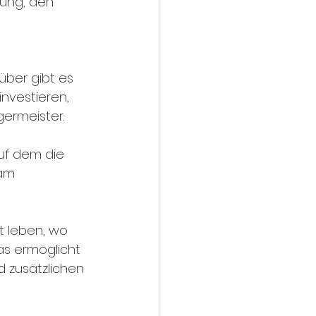
rung, den 
über gibt es 
investieren, 
ermeister. 
auf dem die 
am 
t leben, wo 
s ermöglicht 
zusätzlichen 