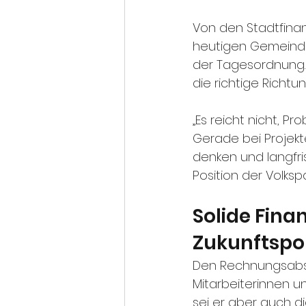
Von den Stadtfinan
heutigen Gemeinde
der Tagesordnung. F
die richtige Richtu
„Es reicht nicht, P
Gerade bei Projekt
denken und langfris
Position der Volks
Solide Fina
Zukunftspol
Den Rechnungsabsch
Mitarbeiterinnen un
sei er aber auch di