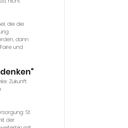
st nicht 
l, die die 
ung 
erden, dann 
Faire und 
u denken“
ke: Zukunft 
e 
rsorgung: St. 
it der 
eiterhin mit 