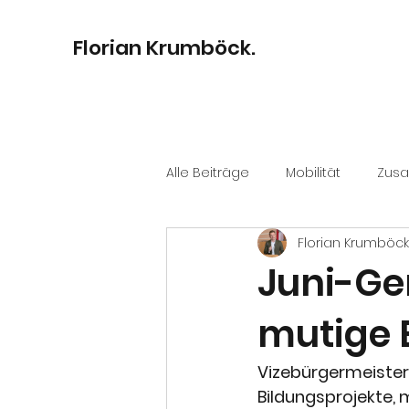
Florian Krumböck.
Alle Beiträge
Mobilität
Zus
Florian Krumböck
Bildung
Digitalisierung
Juni-Ge
mutige 
Kultur
Stadtentwicklung
Vizebürgermeister 
Bildungsprojekte, 