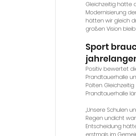
Gleichzeitig hätte
Modernisierung der 
hätten wir gleich d
großen Vision bleibt
Sport brauc
jahrelange
Positiv bewertet d
Prandtauerhalle un
Pölten. Gleichzeiti
Prandtauerhalle lä
„Unsere Schulen un
Regen undicht war. D
Entscheidung hätte
erstmals im Gemein