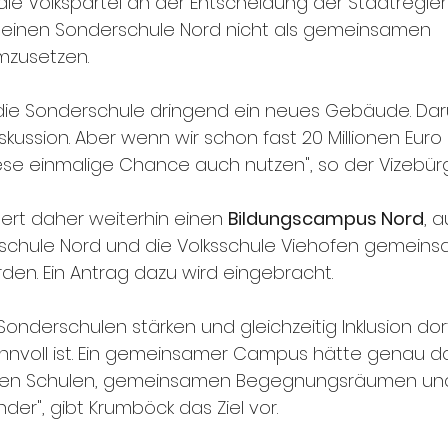
t die Volkspartei an der Entscheidung der Stadtregie
einen Sonderschule Nord nicht als gemeinsamen 
mzusetzen.
 die Sonderschule dringend ein neues Gebäude. Dar
kussion. Aber wenn wir schon fast 20 Millionen Euro 
iese einmalige Chance auch nutzen", so der Vizebürg
dert daher weiterhin einen 
Bildungscampus Nord
, 
schule Nord und die Volksschule Viehofen gemeins
en. Ein Antrag dazu wird eingebracht.
Sonderschulen stärken und gleichzeitig Inklusion dor
nnvoll ist. Ein gemeinsamer Campus hätte genau da
gen Schulen, gemeinsamen Begegnungsräumen und 
nder", gibt Krumböck das Ziel vor. 