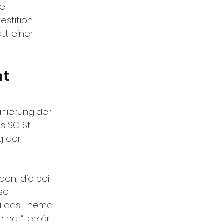
e 
estition 
tt einer 
t 
anierung der 
 SC St. 
g der 
en, die bei 
se 
ei das Thema 
at“, erklärt 