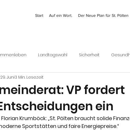
Start
Auf ein Wort.
Der Neue Plan für St. Pölten
ammenleben
Landtagswahl
Sicherheit
Gesundh
29. Juni
3 Min. Lesezeit
Kontrolle
Jugend
Bezirk
Bundesrat
Finanz
meinderat: VP fordert
Entscheidungen ein
Wirtschaft
Florian Krumböck: „St. Pölten braucht solide Finanz
moderne Sportstätten und faire Energiepreise.“