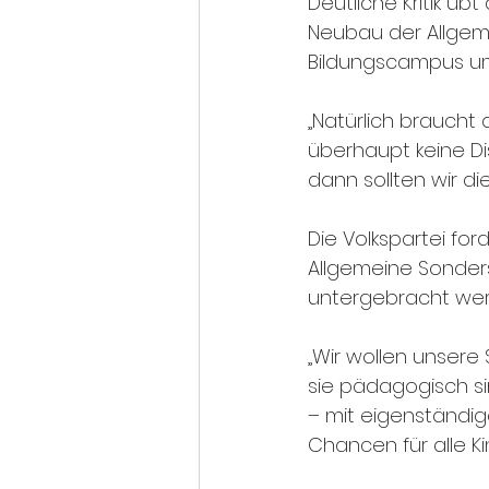
Deutliche Kritik üb
Neubau der Allgem
Bildungscampus u
„Natürlich braucht
überhaupt keine Dis
dann sollten wir d
Die Volkspartei for
Allgemeine Sonder
untergebracht werd
„Wir wollen unsere 
sie pädagogisch si
– mit eigenständi
Chancen für alle Ki