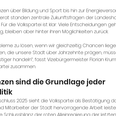
zen über Bildung und Sport bis hin zur Energieverso
rat standen zentrale Zukunftsfragen der Landesha
ür die Volkspartei ist klar: Viele Entscheidungen ge
ng, bleiben aber hinter ihren Möglichkeiten zurück.
robleme zu lösen, wenn wir gleichzeitig Chancen liege
en, die unsere Stadt über Jahrzehnte prägen, müss
tiger handeln“, fasst Vizebürgermeister Florian Kru
partei zusammen.
nzen sind die Grundlage jeder 
itik
luss 2025 sieht die Volkspartei als Bestätigung daf
d Mitarbeiter der Stadt hervorragende Arbeit leisten
e Schlussbilanz der roten Alleinregierung der letzte