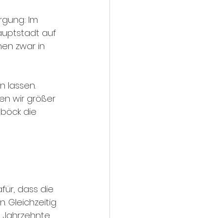
rgung: Im 
uptstadt auf 
hen zwar in 
n lassen. 
en wir größer 
mböck die 
ür, dass die 
. Gleichzeitig 
n Jahrzehnte, 