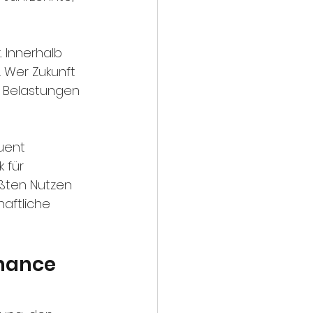
 Innerhalb 
 Wer Zukunft 
n Belastungen 
uent 
 für 
ößten Nutzen 
haftliche 
hance 