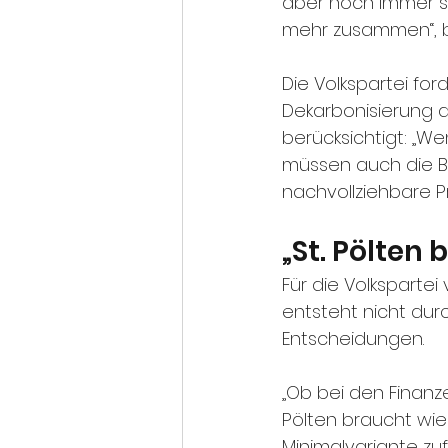
aber noch immer s
mehr zusammen“, b
Die Volkspartei fo
Dekarbonisierung d
berücksichtigt: „W
müssen auch die Bü
nachvollziehbare Pr
„St. Pölten
Für die Volksparte
entsteht nicht durc
Entscheidungen.
„Ob bei den Finanze
Pölten braucht wie
Minimalvariante zu