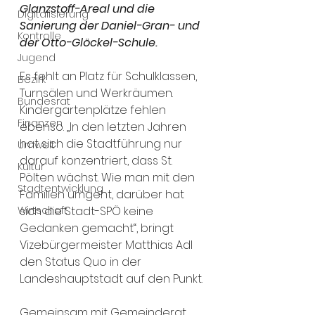
Glanzstoff-Areal und die 
Digitalisierung
Sanierung der Daniel-Gran- und 
Kontrolle
der Otto-Glöckel-Schule.
Jugend
Es fehlt an Platz für Schulklassen, 
Bezirk
Turnsälen und Werkräumen. 
Bundesrat
Kinder­gartenplätze fehlen 
Finanzen
ebenso. „In den letzten Jahren 
hat sich die Stadtführung nur 
Umwelt
darauf konzentriert, dass St. 
Kultur
Pölten wächst. Wie man mit den 
Stadtentwicklung
Familien umgeht, darüber hat 
Wirtschaft
sich die Stadt-SPÖ keine 
Gedanken gemacht“, bringt 
Vizebürgermeister Matthias Adl 
den Status Quo in der 
Landeshauptstadt auf den Punkt.
Gemeinsam mit Gemeinderat 