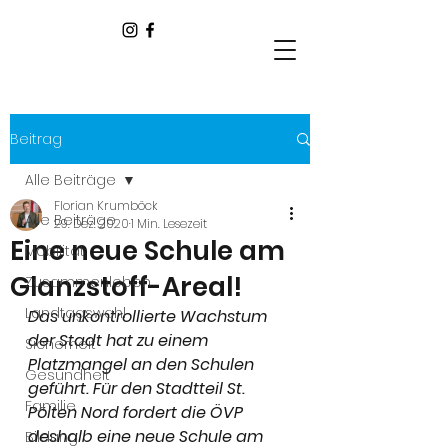
Beitrag
Alle Beiträge
Florian Krumböck
Alle Beiträge
29. Dez. 2020
1 Min. Lesezeit
Eine neue Schule am
Mobilität
Glanzstoff-Areal!
Zusammenleben
Landtagswahl
Das unkontrollierte Wachstum 
der Stadt hat zu einem 
Sicherheit
Platzmangel an den Schulen 
Gesundheit
geführt. Für den Stadtteil St. 
Familie
Pölten Nord fordert die ÖVP 
deshalb eine neue Schule am 
Bildung