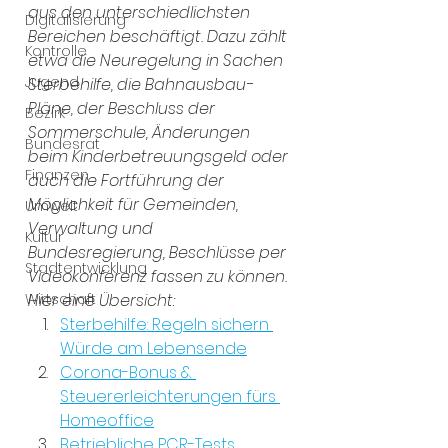
aus den unterschiedlichsten 
Digitalisierung
Bereichen beschäftigt. Dazu zählt 
Kontrolle
etwa die Neuregelung in Sachen 
Jugend
Sterbehilfe, die Bahnausbau-
Pläne, der Beschluss der 
Bezirk
Sommerschule, Änderungen 
Bundesrat
beim Kinderbetreuungsgeld oder 
Finanzen
auch die Fortführung der 
Möglichkeit für Gemeinden, 
Umwelt
Verwaltung und 
Kultur
Bundesregierung, Beschlüsse per 
Stadtentwicklung
Videokonferenz fassen zu können. 
Wirtschaft
Hier eine Übersicht:
Sterbehilfe: Regeln sichern 
Würde am Lebensende
Corona-Bonus & 
Steuererleichterungen fürs 
Homeoffice
Betriebliche PCR-Tests 