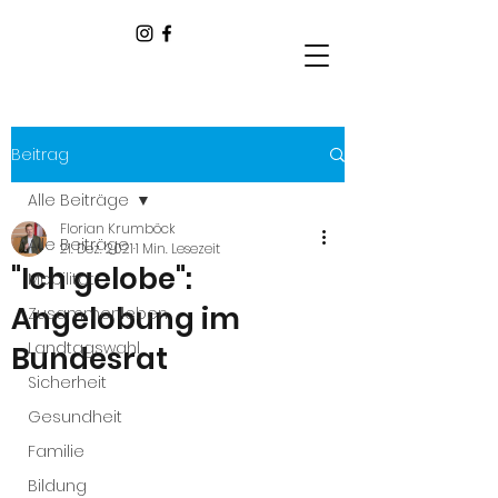
Beitrag
Alle Beiträge
Florian Krumböck
Alle Beiträge
21. Dez. 2021
1 Min. Lesezeit
"Ich gelobe":
Mobilität
Angelobung im
Zusammenleben
Landtagswahl
Bundesrat
Sicherheit
Gesundheit
Familie
Bildung