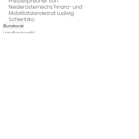
Pressesprecher von 
Niederösterreichs Finanz- und 
Mobilitätslandesrat Ludwig 
Schleritzko.
Bundesrat
Landtagswahl
Alle ansehen
Aktuelle Beiträge