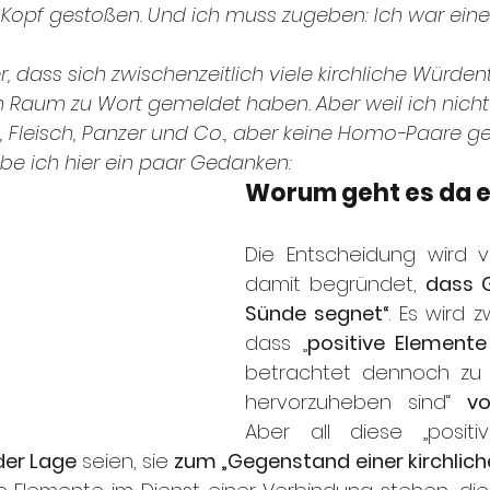
opf gestoßen. Und ich muss zugeben: Ich war eine
r, dass sich zwischenzeitlich viele kirchliche Würden
Raum zu Wort gemeldet haben. Aber weil ich nicht
 Fleisch, Panzer und Co., aber keine Homo-Paare g
e ich hier ein paar Gedanken:
Worum geht es da e
Die Entscheidung wird v
damit begründet, 
dass G
Sünde segnet“
. Es wird 
dass „
positive Elemente
betrachtet dennoch zu 
hervorzuheben sind“ 
v
der Lage
 seien, sie 
zum „Gegenstand einer kirchlich