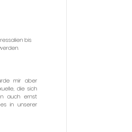
essalien bis 
 werden.
ürde mir aber 
elle, die sich 
en auch ernst 
es in unserer 