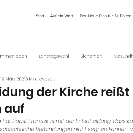
Start
Auf ein Wort.
Der Neue Plan für St. Pölten
ammenleben
Landtagswahl
Sicherheit
Gesundh
19. März 2021
3 Min. Lesezeit
Kontrolle
Jugend
Bezirk
Bundesrat
Finanz
idung der Kirche reißt
 auf
Wirtschaft
hat Papst Franziskus mit der Entscheidung, dass ka
eschlechtliche Verbindungen nicht segnen können, vi