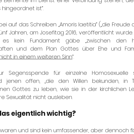
se Elemente im Dienst einer Verbindung stehen, die
hingeordnet ist“. 
i auf das Schreiben „Amoris laetitia“ („die Freude de
f Jahren, am Josefitag 2016, veröffentlicht wurde. 
ass es kein Fundament gäbe „zwischen den ho
ften und dem Plan Gottes über Ehe und Famil
nicht in einem weiteren Sinn
“.
zur Segensspende für einzelne Homosexuelle 
d jenen offen, „die den Willen bekunden, in 
en Gottes zu leben, wie sie in der kirchlichen Le
re Sexualität nicht ausleben.
das eigentlich wichtig?
 waren und sind kein umfassender, aber dennoch fix