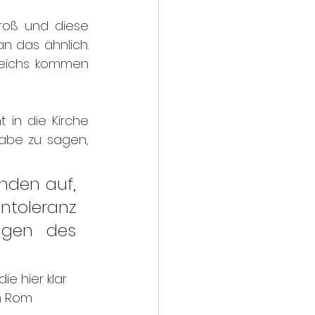
roß und diese 
n das ähnlich. 
eichs kommen 
t in die Kirche 
abe zu sagen, 
nden auf, 
ntoleranz 
gen des 
e hier klar 
n Rom 