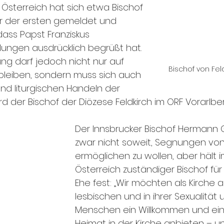
 Österreich hat sich etwa Bischof 
er der ersten gemeldet und 
dass Papst Franziskus 
elungen ausdrücklich begrüßt hat. 
ng darf jedoch nicht nur auf 
Bischof von Fel
bleiben, sondern muss sich auch 
und liturgischen Handeln der 
rd der Bischof der Diözese Feldkirch im ORF Vorarlberg
Der Innsbrucker Bischof Hermann G
zwar nicht soweit, Segnungen vo
ermöglichen zu wollen, aber hält i
Österreich zuständiger Bischof für
Ehe fest: „Wir möchten als Kirche a
lesbischen und in ihrer Sexualität 
Menschen ein Willkommen und eine 
Heimat in der Kirche anbieten – un