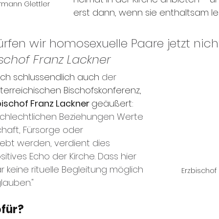
rmann Glettler
erst dann, wenn sie enthaltsam le
ürfen wir homosexuelle Paare jetzt nicht
ischof Franz Lackner
ich schlussendlich auch 
der 
terreichischen Bischofskonferenz, 
bischof Franz Lackner 
geäußert: 
schlechtlichen Beziehungen Werte 
chaft, Fürsorge oder 
bt werden, verdient dies 
itives Echo der Kirche. Dass hier 
r keine rituelle Begleitung möglich 
Erzbischof
glauben."
ofür?