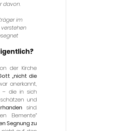
r davon. 
träger im 
 verstehen 
esegnet 
igentlich?
on der Kirche 
ott „nicht die 
zwar anerkannt, 
 – die in sich 
schätzen und 
orhanden 
sind. 
Aber all diese „positiven Elemente“ 
en Segnung zu 