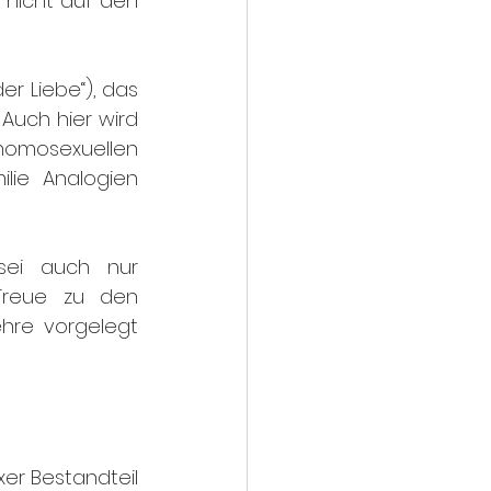
 nicht auf den 
r Liebe“), das 
Auch hier wird 
mosexuellen 
ie Analogien 
sei auch nur 
Treue zu den 
hre vorgelegt 
er Bestandteil 