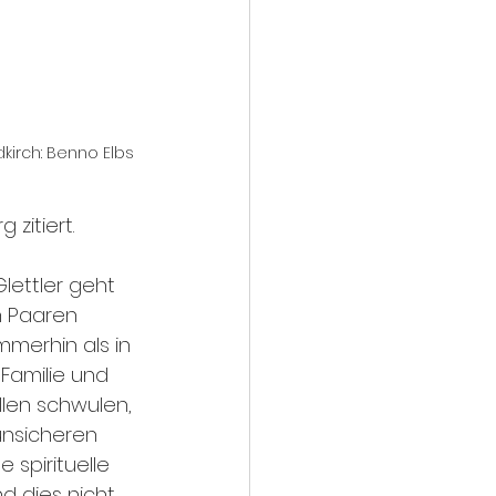
dkirch: Benno Elbs
 zitiert.
lettler geht 
n Paaren 
mmerhin als in 
 Familie und 
llen schwulen, 
unsicheren 
spirituelle 
d dies nicht 