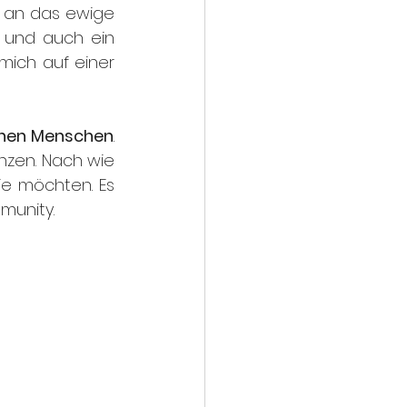
 an das ewige 
 und auch ein 
ich auf einer 
ionen Menschen
. 
zen. Nach wie 
ie möchten. Es 
munity. 