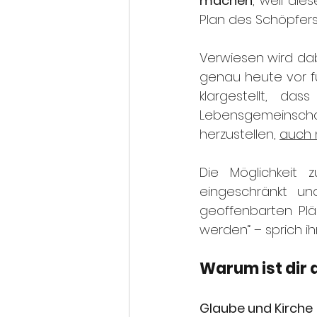
machen
, weil die
Plan des Schöpfers 
Verwiesen wird dabe
genau heute vor fün
klargestellt, d
Lebensgemeinscha
herzustellen, 
auch 
Die Möglichkeit 
eingeschränkt un
geoffenbarten Plän
werden“ – sprich ih
Warum ist dir 
Glaube und Kirche