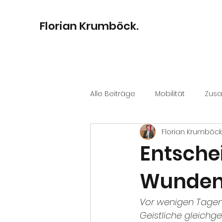
Florian Krumböck.
Alle Beiträge
Mobilität
Zus
Florian Krumböck
Bildung
Digitalisierung
Entsche
Wunden
Kultur
Stadtentwicklung
Vor wenigen Tagen 
Geistliche gleichg