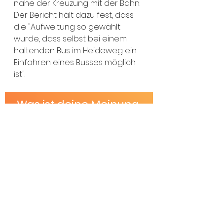
nahe der Kreuzung mit der Bahn. 
Der Bericht hält dazu fest, dass 
die "Aufweitung so gewählt 
wurde, dass selbst bei einem 
haltenden Bus im Heideweg ein 
Einfahren eines Busses möglich 
ist".
Was ist deine Meinung 
zum Projekt?
Ich bin davon begeistert.
Ich sehe das Projekt eher positiv.
Ich habe Bedenken.
Ich finde das Projekt nicht gut.