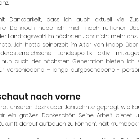
anz. 
mit Dankbarkeit, dass ich auch aktuell viel Zu
üre. Dennoch habe ich mich nach reiflicher Übe
der Landtagswahl im nächsten Jahr nicht mehr anzut
e. „Ich hatte seinerzeit im Alter von knapp über 
rösterreichische Landespolitik aktiv mitzugest
ich nun auch der nächsten Generation bieten. Ich 
 für verschiedene – lange aufgeschobene - persönl
chaut nach vorne
 hat unseren Bezirk über Jahrzehnte geprägt wie kau
r ein großes Dankeschön. Seine Arbeit bietet un
ukunft darauf aufbauen zu können“, hält Krumböck f