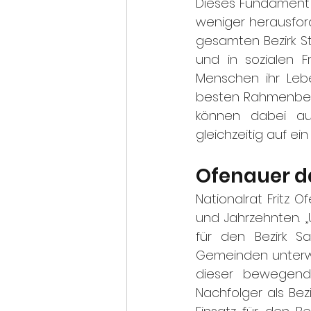
Dieses Fundament 
weniger herausfor
gesamten Bezirk St
und in sozialen 
Menschen ihr Leben
besten Rahmenbedin
können dabei au
gleichzeitig auf ei
Ofenauer da
Nationalrat Fritz O
und Jahrzehnten. „
für den Bezirk S
Gemeinden unterwe
dieser bewegende
Nachfolger als Be