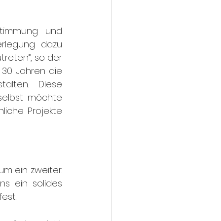
stimmung und 
rlegung dazu 
reten“, so der 
30 Jahren die 
alten. Diese 
selbst möchte 
iche Projekte 
m ein zweiter. 
s ein solides 
est.