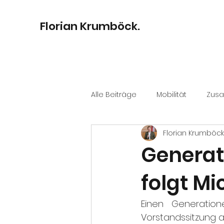
Florian Krumböck.
Alle Beiträge
Mobilität
Zus
Florian Krumböck
Bildung
Digitalisierung
Generat
folgt Mi
Kultur
Stadtentwicklung
Einen Generation
Vorstandssitzung a