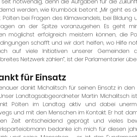
seit notwendig, denn die Aufgaben für die Zukunft
dernd werden, wie Krumböck betont. „Mir geht es d
. Pölten bei Fragen des Klimawandels, bei Bildung 
Fragen an der Spitze voranzugehen. Es geht mir
 möglichst erfolgreich meistern können, die Politi
gungen schafft und wir dort helfen, wo Hilfe notwe
ch auf viele Initiativen unserer Gemeinden 
n breites Netzwerk zählen“, ist der Parlamentarier übe
nkt für Einsatz
fenauer dankt Michalitsch für seinen Einsatz in den 
Unser Landtagsabgeordneter Martin Michalitsch ist 
ankt Pölten im Landtag aktiv und dabei unermü
gs und mit den Menschen im Kontakt. Er hat damit 
n Zeit entscheidend geprägt und vieles bewe
zirksparteiobmann bedanke ich mich für diesen jah