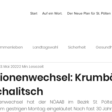
Start
Auf ein Wort.
Der Neue Plan für St. Pölten
ammenleben
Landtagswahl
Sicherheit
Gesundh
3. Mai 2022
2 Min. Lesezeit
Kontrolle
Jugend
Bezirk
Bundesrat
Finanz
ionenwechsel: Krumb
chalitsch
Wirtschaft
enwechsel hat der NÖAAB im Bezirk St. Pölte
m gestrigen Montag eingeläutet. Nach fast 30 Jahr