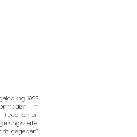
gelobung 1993 
enmedizin im 
 Pflegeheimen 
erungsviertel 
adt gegeben“, 