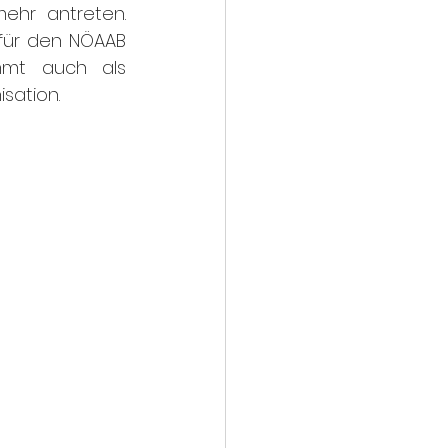
hr antreten. 
für den NÖAAB 
mmt auch als 
sation.