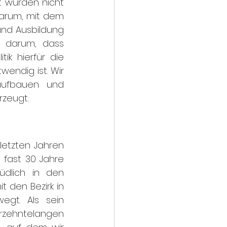
 würden nicht 
arum, mit dem 
und Ausbildung 
 darum, dass 
k hierfür die 
ndig ist. Wir 
aufbauen und 
rzeugt.
letzten Jahren 
fast 30 Jahre 
dlich in den 
den Bezirk in 
gt. Als sein 
rzehntelangen 