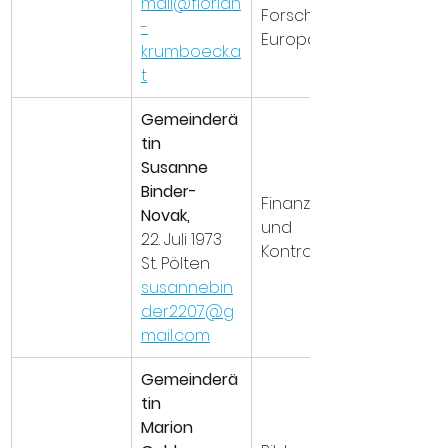
mail@florian
Forschung, 
-
Europa
krumboeck.a
t
Gemeinderä
tin 
Susanne 
Binder-
Finanzen 
Novak,
und 
22. Juli 1973
Kontrolle
St. Pölten
susannebin
der2207@g
mail.com
Gemeinderä
tin
Marion 