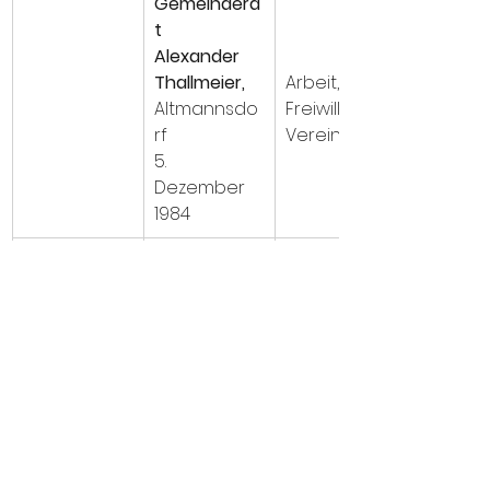
Gemeindera
t
Alexander 
Thallmeier,
Arbeit, 
Altmannsdo
Freiwillige & 
rf
Vereine
5. 
Dezember 
1984
Gemeindera
t 
Bernhard 
Wiehalm,
Sicherheit, 
Pottenbrunn
Klima & 
2. August 
Umwelt
1969
bernhard.wi
ehalm@outl