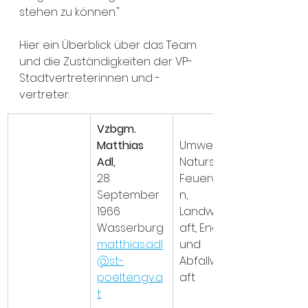
stehen zu können."
Hier ein Überblick über das Team 
und die Zuständigkeiten der VP-
Stadtvertreterinnen und -
vertreter:
Vzbgm. 
Matthias 
Umwelt- & 
Adl, 
Naturschutz, 
28. 
Feuerwehre
September 
n, 
1966
Landwirtsch
Wasserburg
aft, Energie 
matthias.adl
und 
@st-
Abfallwirtsch
poelten.gv.a
aft
t