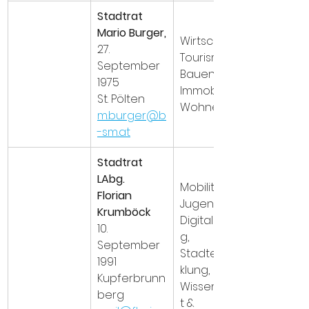
Stadtrat 
Mario Burger,
Wirtschaft, 
27. 
Tourismus, 
September 
Bauen & 
1975
Immobilien, 
St. Pölten
Wohnen
m.burger@b
-sm.at
Stadtrat 
LAbg. 
Mobilität, 
Florian 
Jugend, 
Krumböck
Digitalisierun
10. 
g, 
September 
Stadtentwic
1991
klung, 
Kupferbrunn
Wissenschaf
berg
t & 