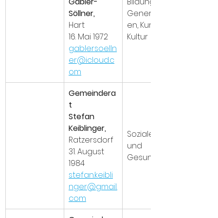
Gabler-
Bildung, 
Söllner,
Generation
Hart
en, Kunst & 
16. Mai 1972
Kultur
gablersoelln
er@icloud.c
om
Gemeindera
t 
Stefan 
Keiblinger,
Soziales 
Ratzersdorf
und 
31. August 
Gesundheit
1984
stefan.keibli
nger@gmail.
com