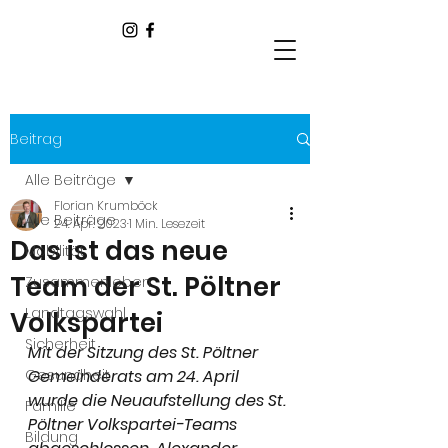
Beitrag
Alle Beiträge
Florian Krumböck
Alle Beiträge
24. Apr. 2023
1 Min. Lesezeit
Das ist das neue
Mobilität
Team der St. Pöltner
Zusammenleben
Landtagswahl
Volkspartei
Sicherheit
Mit der Sitzung des St. Pöltner 
Gesundheit
Gemeinderats am 24. April 
wurde die Neuaufstellung des St. 
Familie
Pöltner Volkspartei-Teams 
Bildung