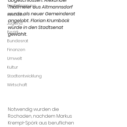
abgeschlossen. Alexander 
Digitalisierung
Thallmeier aus Altmannsdorf 
wurde als neuer Gemeinderat 
Kontrolle
angelobt. Florian Krumböck 
Jugend
wurde in den Stadtsenat 
Bezirk
gewählt. 
Bundesrat
Finanzen
Umwelt
Kultur
Stadtentwicklung
Wirtschaft
Notwendig wurden die 
Rochaden, nachdem Markus 
Krempl-Spörk aus beruflichen 