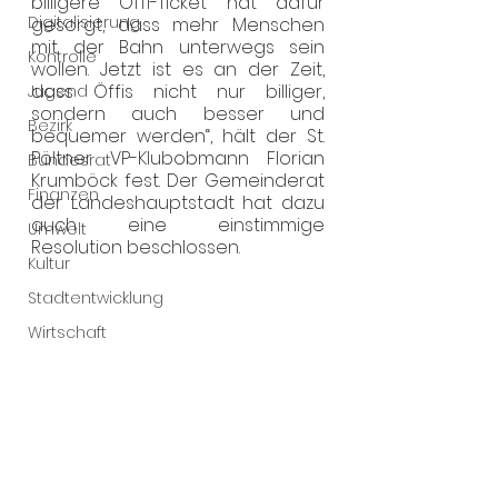
billigere Öffi-Ticket hat dafür 
Digitalisierung
gesorgt, dass mehr Menschen 
mit der Bahn unterwegs sein 
Kontrolle
wollen. Jetzt ist es an der Zeit, 
dass Öffis nicht nur billiger, 
Jugend
sondern auch besser und 
Bezirk
bequemer werden“, hält der St. 
Pöltner VP-Klubobmann Florian 
Bundesrat
Krumböck fest. Der Gemeinderat 
Finanzen
der Landeshauptstadt hat dazu 
auch eine einstimmige 
Umwelt
Resolution beschlossen.
Kultur
Stadtentwicklung
Wirtschaft