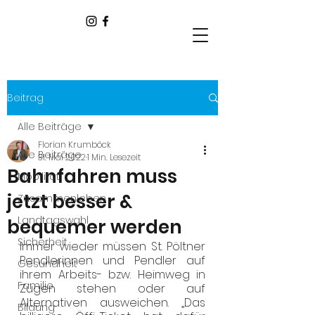
Beitrag
Alle Beiträge
Florian Krumböck
Alle Beiträge
31. Mai 2022
1 Min. Lesezeit
Bahnfahren muss
Mobilität
jetzt besser &
Zusammenleben
Landtagswahl
bequemer werden
Sicherheit
Immer wieder müssen St. Pöltner 
Pendlerinnen und Pendler auf 
Gesundheit
ihrem Arbeits- bzw. Heimweg in 
Familie
Zügen stehen oder auf 
Alternativen ausweichen. „Das 
Bildung