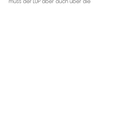
muss der LUP aber auch über die 
Stadtgrenzen hinaus Angebote 
liefern.“
Mobilität
Alle ansehen
Aktuelle Beiträge