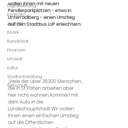
wollen ihnen mit neuen 
Digitalisierung
Pendlerparkplätzen - etwa in 
Kontrolle
Unterradlberg - einen Umstieg  
Jugend
auf den Stadtbus LUP erleichtern.
Bezirk
Bundesrat
Finanzen
Umwelt
Kultur
Stadtentwicklung
„Viele der über 36.300 Menschen, 
Wirtschaft
die in St. Pölten arbeiten aber 
hier nicht wohnen, kommen mit 
dem Auto in die 
Landeshauptstadt. Wir wollen 
ihnen einen einfachen Umstieg 
auf die Öffentlichen 