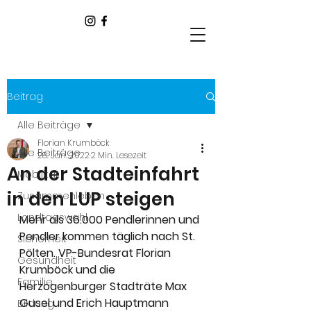
Beitrag
Alle Beiträge
Florian Krumböck
Alle Beiträge
28. Jan. 2022
2 Min. Lesezeit
An der Stadteinfahrt
Mobilität
in den LUP steigen
Zusammenleben
Landtagswahl
Mehr als 36.000 Pendlerinnen und 
Pendler kommen täglich nach St. 
Sicherheit
Pölten. VP-Bundesrat Florian 
Gesundheit
Krumböck und die 
Familie
Herzogenburger Stadträte Max 
Gusel und Erich Hauptmann 
Bildung