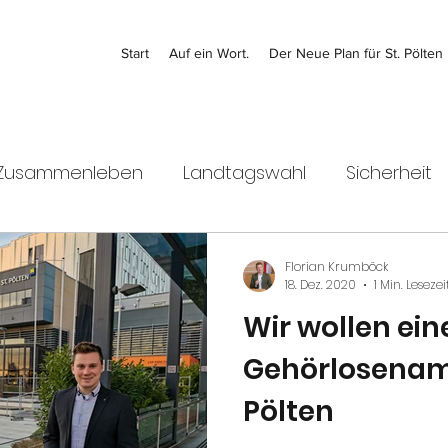
Start
Auf ein Wort.
Der Neue Plan für St. Pölten
Zusammenleben
Landtagswahl
Sicherheit
italisierung
Kontrolle
Jugend
Bezirk
Florian Krumböck
18. Dez. 2020
1 Min. Lesezei
Wir wollen ein
Kultur
Stadtentwicklung
Wirtschaft
Gehörlosenamb
Pölten