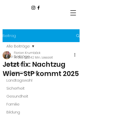
Beitrag
Alle Beiträge
Florian Krumböck
Alle Beiträge
14. Dez. 2024
2 Min. Lesezeit
Jetzt fix: Nachtzug
Mobilität
Wien-StP kommt 2025
Zusammenleben
Landtagswahl
Sicherheit
Gesundheit
Familie
Bildung