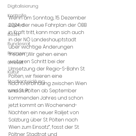
Digitalisierung
Kontrolle
Wenn am Sonntag, 15. Dezember 
2024, der neue Fahrplan der ÖBB 
Jugend
in Kraft tritt, kann man sich auch 
Bezirk
in der NÖ Landeshauptstadt 
Bundesrat
über wichtige Änderungen 
Finanzen
freuen. „Wir gehen einen 
weiteren Schritt bei der 
Umwelt
Umsetzung der Regio-S-Bahn St. 
Kultur
Pölten, wir fixieren eine 
Stadtentwicklung
Nachtverbindung zwischen Wien 
und St. Pölten ab September 
Wirtschaft
kommenden Jahres und schon 
jetzt kommt an Wochenend-
Nächten ein neuer Railjet von 
Salzburg über St. Pölten nach 
Wien zum Einsatz“, fasst der St. 
Pöltner Stadtrat und 