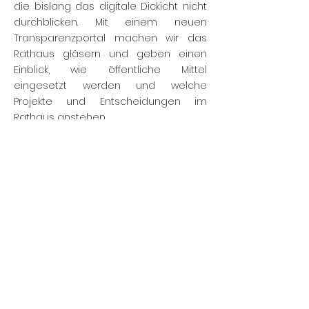
die bislang das digitale Dickicht nicht
durchblicken. Mit einem neuen
Transparenzportal machen wir das
Rathaus gläsern und geben einen
Einblick, wie öffentliche Mittel
eingesetzt werden und welche
Projekte und Entscheidungen im
Rathaus anstehen.
Einführung eines Chief Digital Officer
zur Steuerung aller digitalen Projekte
der Stadt.
Aufbau eines digitalen Parkleitsystems
mit Echtzeit-Informationen.
Transparenzportal zur
Nachvollziehbarkeit von Budget,
Projekten und Beschlüssen.
Digitales Bescheid-Tracking für
Bürgerinnen und Bürger.
Online-Bürgerservice mit Chat- und