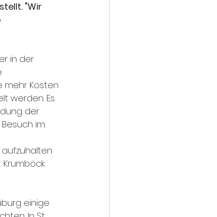
llt. "Wir 
 
er in der 
 
e mehr Kosten 
elt werden. Es 
idung der 
 Besuch im 
 
 aufzuhalten 
t Krumböck 
uburg einige 
ten. In St. 