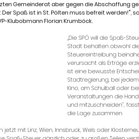
tzten Gemeinderat aber gegen die Abschaffung geste
 Der Spaß ist in St. Pölten muss befreit werden!", so
 VP-Klubobmann Florian Krumböck.
„Die SPÖ will die Spaß-Steu
Stadt behalten obwohl die
Steuereintreibung beinah
verursacht als Erträge erzi
ist eine bewusste Entsche
Stadtregierung, bei jedem
Kino, am Schulball oder bei
Veranstaltungen die Hand
und mitzuschneiden", fass
die Lage zusammen. 
 jetzt mit Linz, Wien, Innsbruck, Wels oder Klosterne
se Spaß-Steuer gänzlich oder zu großen Teilen verzich