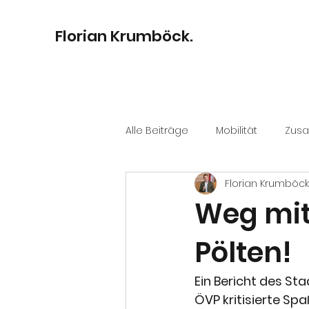
Florian Krumböck.
Alle Beiträge
Mobilität
Zus
Florian Krumböck
Bildung
Digitalisierung
Weg mit 
Pölten!
Kultur
Stadtentwicklung
Ein Bericht des St
ÖVP kritisierte Sp