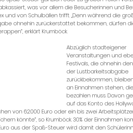
 abkassiert, was vor allem die Besucherinnen und B
 und von Schulbällen trifft. „Denn während die groß
bgabe ohnehin zurückerstattet bekommen, dürfen d
rappen“, erklärt Krumböck.
Abzüglich stadteigener 
Veranstaltungen und ebe
Festivals, die ohnehin den
der Lustbarkeitsabgabe 
zurückbekommen, bleiben 1
an Einnahmen stehen, di
bezahlen muss. Davon ge
auf das Konto des Holly
rechen von 62.000 Euro oder ein bis zwei Arbeitsplätze
chern könnte“, so Krumböck. 30% der Einnahmen k
00 Euro aus der Spaß-Steuer wird damit den Schülerin