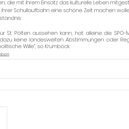
, die mit ihrem Einsatz das kulturelle Leben mitges
 ihrer Schullaufbahn eine schöne Zeit machen wollen
tändnis.
ür St. Pölten aussehen kann, hat alleine die SPÖ-M
 dazu keine landesweiten Abstimmungen oder Reg
politische Wille“, so Krumböck.
eben