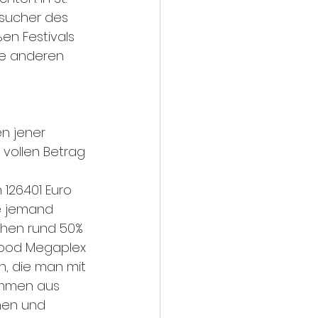
esucher des 
en Festivals 
ie anderen 
n jener 
 vollen Betrag 
26.401 Euro 
e jemand 
hen rund 50% 
wood Megaplex 
n, die man mit 
ommen aus 
nen und 