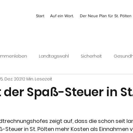
Start
Auf ein Wort.
Der Neue Plan für St. Pölten
ammenleben
Landtagswahl
Sicherheit
Gesundh
5. Dez. 2021
2 Min. Lesezeit
Kontrolle
Jugend
Bezirk
Bundesrat
Finanz
der Spaß-Steuer in St
Wirtschaft
adtrechnungshofes zeigt auf, dass die schon seit l
aß-Steuer in St. Pölten mehr Kosten als Einnahmen v