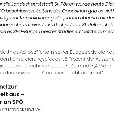
r die Landeshauptstadt St. Pölten wurde heute Die
Ö beschlossen. Seitens der Opposition gab es viel Kr
läge zur Konsolidierung, die jedoch ebenso mit der
dergestimmt wurde. Fakt ist jedoch: St. Pölten ste
ie es SPÖ-Bürgermeister Stadler erst letztens medi
Matthias Adl bezifferte in seiner Budgetrede die No
en Konsolidierungspfades: „18 Prozent der Auszahl
icht durch Einnahmen bedeckt. Das sind 51,4 Mio. an
den, obwohl die Stadt diese nicht einnimmt.“
nd zur 
t aus – 
r an SPÖ
n Krumböck und VP-