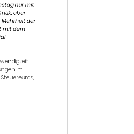
nstag nur mit 
itik, aber 
 Mehrheit der 
ht mit dem 
al 
twendigkeit 
ungen im 
 Steuereuros, 