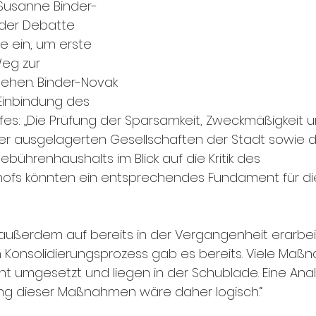
 Susanne Binder-
 der Debatte 
e ein, um erste 
eg zur 
gehen. Binder-Novak 
Einbindung des 
s: „Die Prüfung der Sparsamkeit, Zweckmäßigkeit u
 der ausgelagerten Gesellschaften der Stadt sowie d
ührenhaushalts im Blick auf die Kritik des 
fs könnten ein entsprechendes Fundament für die 
außerdem auf bereits in der Vergangenheit erarbei
 Konsolidierungsprozess gab es bereits. Viele Maß
t umgesetzt und liegen in der Schublade. Eine Anal
g dieser Maßnahmen wäre daher logisch.“