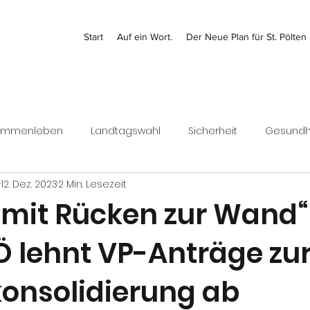
Start
Auf ein Wort.
Der Neue Plan für St. Pölten
ammenleben
Landtagswahl
Sicherheit
Gesundh
12. Dez. 2023
2 Min. Lesezeit
Kontrolle
Jugend
Bezirk
Bundesrat
Finanz
 mit Rücken zur Wand“
Ö lehnt VP-Anträge zu
Wirtschaft
onsolidierung ab