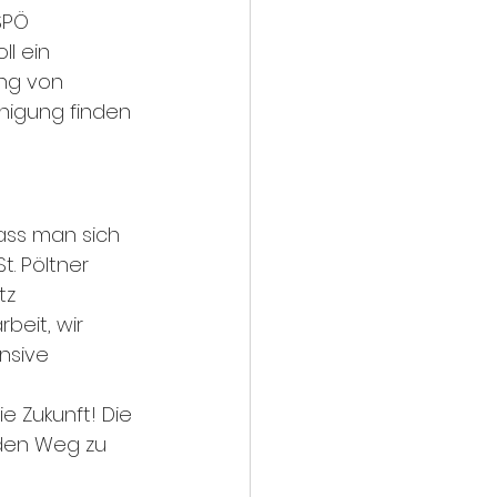
SPÖ 
l ein 
ng von 
nigung finden 
ass man sich 
. Pöltner 
tz 
eit, wir 
nsive 
e Zukunft! Die 
 den Weg zu 