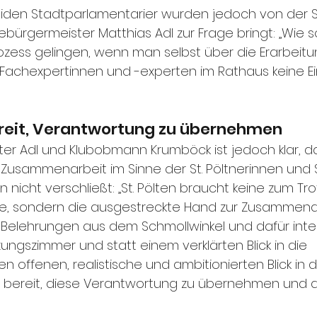
eiden Stadtparlamentarier wurden jedoch von der 
bürgermeister Matthias Adl zur Frage bringt: „Wie sol
rozess gelingen, wenn man selbst über die Erarbeitu
achexpertinnen und -experten im Rathaus keine Ei
ereit, Verantwortung zu übernehmen
ter Adl und Klubobmann Krumböck ist jedoch klar, d
 Zusammenarbeit im Sinne der St. Pöltnerinnen und St
 nicht verschließt: „St. Pölten braucht keine zum Tro
e, sondern die ausgestreckte Hand zur Zusammenarb
Belehrungen aus dem Schmollwinkel und dafür inte
zungszimmer und statt einem verklärten Blick in die 
 offenen, realistische und ambitionierten Blick in di
zu bereit, diese Verantwortung zu übernehmen und