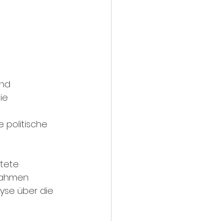
nd 
ie 
politische 
tete 
nahmen 
yse über die 