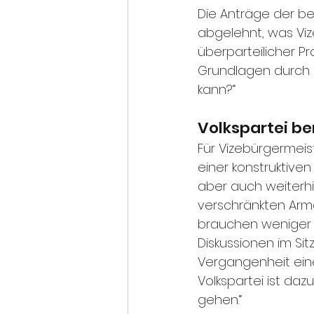
Die Anträge der b
abgelehnt, was Vize
überparteilicher P
Grundlagen durch F
kann?“
Volkspartei b
Für Vizebürgermeis
einer konstruktiven
aber auch weiterhin
verschränkten Arm
brauchen weniger 
Diskussionen im Sit
Vergangenheit einen
Volkspartei ist da
gehen.“