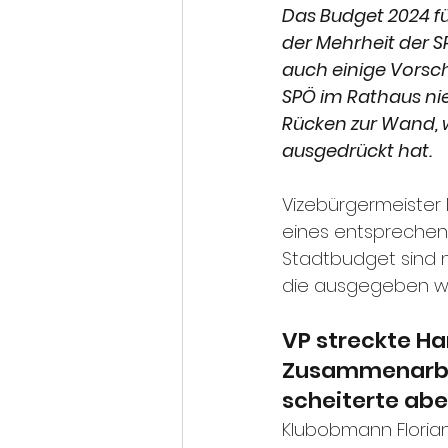
Das Budget 2024 fü
der Mehrheit der SP
auch einige Vorsch
SPÖ im Rathaus nie
Rücken zur Wand, w
ausgedrückt hat.
Vizebürgermeister 
eines entsprechend
Stadtbudget sind n
die ausgegeben wer
VP streckte Ha
Zusammenarbei
scheiterte abe
Klubobmann Floria