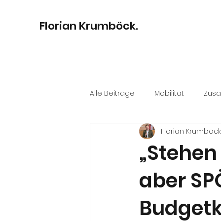
Florian Krumböck.
Alle Beiträge
Mobilität
Zus
Florian Krumböck
Bildung
Digitalisierung
„Stehen
aber SP
Kultur
Stadtentwicklung
Budgetk