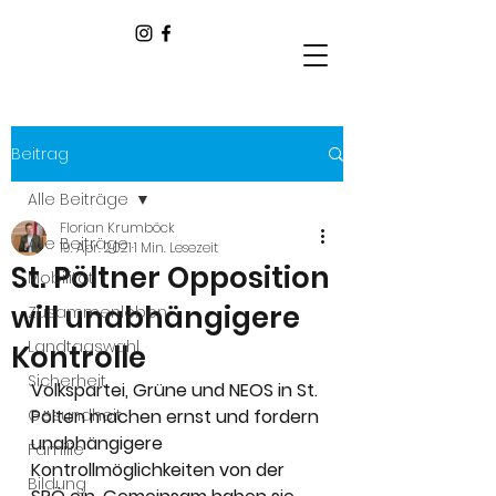
Beitrag
Alle Beiträge
Florian Krumböck
Alle Beiträge
19. Apr. 2021
1 Min. Lesezeit
St. Pöltner Opposition
Mobilität
will unabhängigere
Zusammenleben
Landtagswahl
Kontrolle
Sicherheit
Volkspartei, Grüne und NEOS in St. 
Gesundheit
Pölten machen ernst und fordern 
unabhängigere 
Familie
Kontrollmöglichkeiten von der 
Bildung