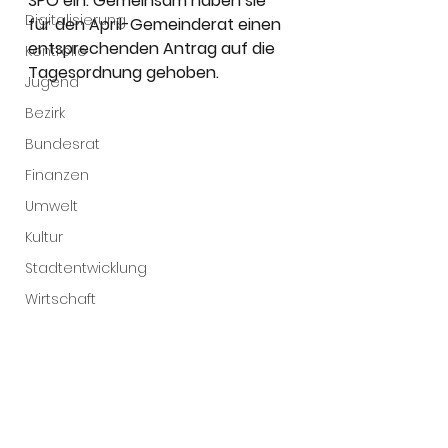
SPÖ ein. Gemeinsam haben sie 
Digitalisierung
für den April-Gemeinderat einen 
entsprechenden Antrag auf die 
Kontrolle
Tagesordnung gehoben.
Jugend
Bezirk
Bundesrat
Finanzen
Umwelt
Kultur
Stadtentwicklung
Wirtschaft