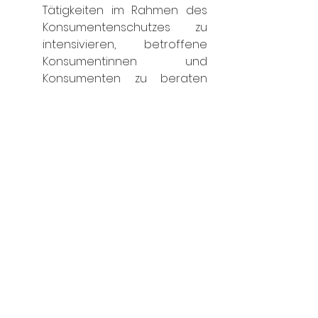
Tätigkeiten im Rahmen des 
Konsumentenschutzes zu 
intensivieren, betroffene 
Konsumentinnen und 
Konsumenten zu beraten 
und hierbei insbesondere 
auf den „kikaLeiner Schotter-
Schutz" sowie die 
„Chargeback“-Möglichkeiten 
bei Kartenzahlung 
einzugehen und die 
Begleitung für jene, die sich 
im Insolvenzverfahren 
beteiligen müssen, zu 
ermöglichen.
Wirtschaft
Familie