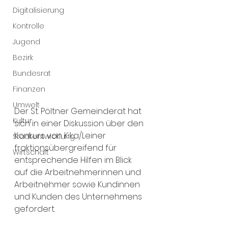
Digitalisierung
Kontrolle
Jugend
Bezirk
Bundesrat
Finanzen
Umwelt
Der St. Pöltner Gemeinderat hat 
Kultur
sich in einer Diskussion über den 
Konkurs von Kika/Leiner 
Stadtentwicklung
fraktionsübergreifend für 
Wirtschaft
entsprechende Hilfen im Blick 
auf die Arbeitnehmerinnen und 
Arbeitnehmer sowie Kundinnen 
und Kunden des Unternehmens 
gefordert. 