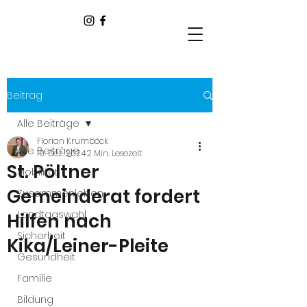
Beitrag
Alle Beiträge
Florian Krumböck
Alle Beiträge
10. Dez. 2024
2 Min. Lesezeit
St. Pöltner
Mobilität
Gemeinderat fordert
Zusammenleben
Landtagswahl
Hilfen nach
Sicherheit
Kika/Leiner-Pleite
Gesundheit
Familie
Bildung