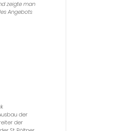
end zeigte man 
des Angebots 
k 
Ausbau der 
eiter der 
er St. Pöltner 