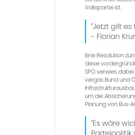
Volkspartei ist. 
"Jetzt gilt e
- Florian K
Eine Resolution z
diese vordergründig
SPÖ verwies dabei 
vergas Bund und ÖB
Infrastrukturausba
um die Absicherun
Planung von Bus-An
"Es wäre wic
Parteipolitik