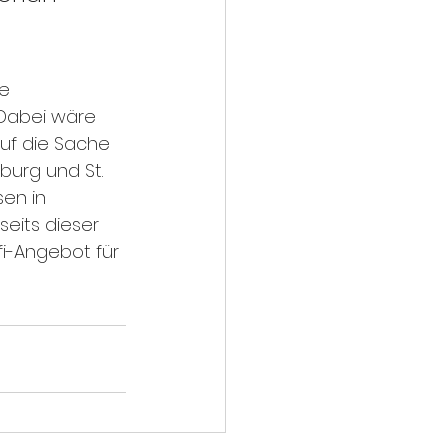
e 
Dabei wäre 
auf die Sache 
urg und St. 
en in 
eits dieser 
fi-Angebot für 