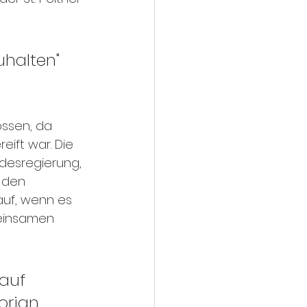
uhalten" 
ssen, da 
eift war. Die 
desregierung, 
 den 
auf, wenn es 
einsamen 
auf 
orian 