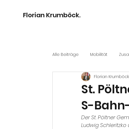
Florian Krumböck.
Alle Beiträge
Mobilität
Zus
Florian Krumböck
Bildung
Digitalisierung
St. Pölt
S-Bahn
Kultur
Stadtentwicklung
Der St. Pöltner Ge
Ludwig Schleritzko