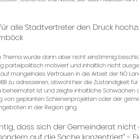
s für alle Stadtvertreter den Druck hochz
rumböck
um Thema wurde dann aber nicht einstimmig beschlo
 parteipolitisch motiviert und inhaltlich nicht ausger
auf mangelndes Vertrauen in die Arbeit der NÖ Lan
B zu adressieren, obwohl hier die Zuständigkeit für
u beheimatet ist und zeigte inhaltliche Schwächen 
g von geplanten Schienenprojekten oder der gem
geboten in der Region ging. 
htig, dass sich der Gemeinderat nicht 
 sondern auf die Sache konzentriert" - Fl