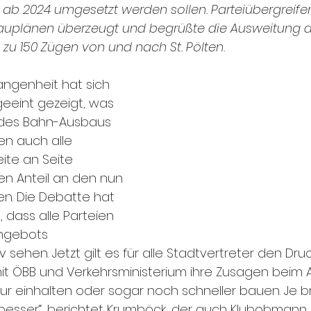
ie ab 2024 umgesetzt werden sollen. Parteiübergreif
auplänen überzeugt und begrüßte die Ausweitung 
zu 150 Zügen von und nach St. Pölten. 
angenheit hat sich 
eeint gezeigt, was 
 des Bahn-Ausbaus 
n auch alle 
eite an Seite 
en Anteil an den nun 
en. Die Debatte hat 
 dass alle Parteien 
ngebots 
 sehen. Jetzt gilt es für alle Stadtvertreter den Druc
it ÖBB und Verkehrsministerium ihre Zusagen beim 
ur einhalten oder sogar noch schneller bauen. Je br
 besser“, berichtet Krumböck, der auch Klubobmann d