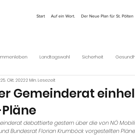
Start
Auf ein Wort.
Der Neue Plan für St. Pölten
ammenleben
Landtagswahl
Sicherheit
Gesundh
25. Okt. 2022
2 Min. Lesezeit
Kontrolle
Jugend
Bezirk
Bundesrat
Finanz
ner Gemeinderat einhell
-Pläne
Wirtschaft
meinderat debattierte gestern über die von NÖ Mobili
 und Bundesrat Florian Krumböck vorgestellten Pläne 