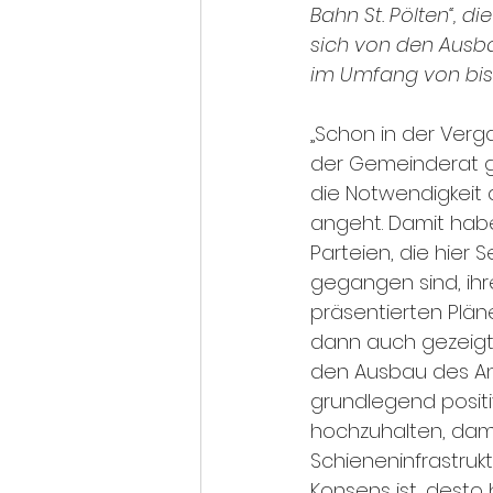
Bahn St. Pölten“, d
sich von den Ausb
im Umfang von bis 
„Schon in der Verg
der Gemeinderat g
die Notwendigkeit
angeht. Damit habe
Parteien, die hier S
gegangen sind, ihr
präsentierten Plän
dann auch gezeigt,
den Ausbau des A
grundlegend positiv
hochzuhalten, dam
Schieneninfrastrukt
Konsens ist, desto