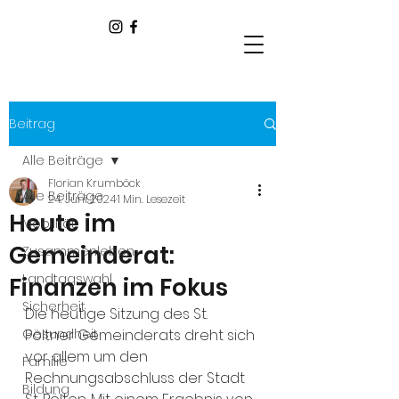
Beitrag
Alle Beiträge
Florian Krumböck
Alle Beiträge
24. Juni 2024
1 Min. Lesezeit
Heute im
Mobilität
Gemeinderat:
Zusammenleben
Landtagswahl
Finanzen im Fokus
Sicherheit
Die heutige Sitzung des St. 
Gesundheit
Pöltner Gemeinderats dreht sich 
vor allem um den 
Familie
Rechnungsabschluss der Stadt 
Bildung