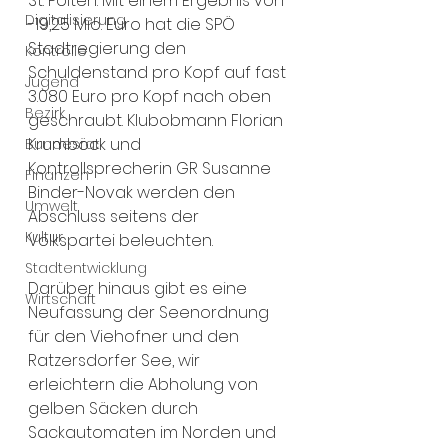
St. Pölten. Mit einem Ergebnis von 
Digitalisierung
-19,25 Mio. Euro hat die SPÖ 
Stadtregierung den 
Kontrolle
Schuldenstand pro Kopf auf fast 
Jugend
3.080 Euro pro Kopf nach oben 
Bezirk
geschraubt. Klubobmann Florian 
Krumböck und 
Bundesrat
Kontrollsprecherin GR Susanne 
Finanzen
Binder-Novak werden den 
Umwelt
Abschluss seitens der 
Kultur
Volkspartei beleuchten.
Stadtentwicklung
Darüber hinaus gibt es eine 
Wirtschaft
Neufassung der Seenordnung 
für den Viehofner und den 
Ratzersdorfer See, wir 
erleichtern die Abholung von 
gelben Säcken durch 
Sackautomaten im Norden und 