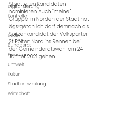
Stadtteilen Kandidaten 
Digitalisierung
nominieren. Auch "meine" 
Kontrolle
Gruppe im Norden der Stadt hat 
Jugend
das getan: Ich darf demnach als 
Spitzenkandidat der Volkspartei 
Bezirk
St. Pölten Nord ins Rennen bei 
Bundesrat
der Gemeinderatswahl am 24. 
Finanzen
Jänner 2021 gehen.
Umwelt
Kultur
Stadtentwicklung
Wirtschaft