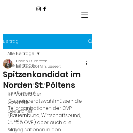
Beitrag
Alle Beiträge
Florian Krumböck
Alle Beiträge
29. Okt. 2020
1 Min. Lesezeit
Spitzenkandidat im
Mobilität
Norden St. Pöltens
Zusammenleben
Landtagswahl
Im Vorfeld der 
Gemeinderatswahl müssen die 
Sicherheit
Teilorganisationen der ÖVP 
Gesundheit
(Bauernbund, Wirtschaftsbund, 
Familie
Junge ÖVP...) aber auch alle 
Organisationen in den 
Bildung