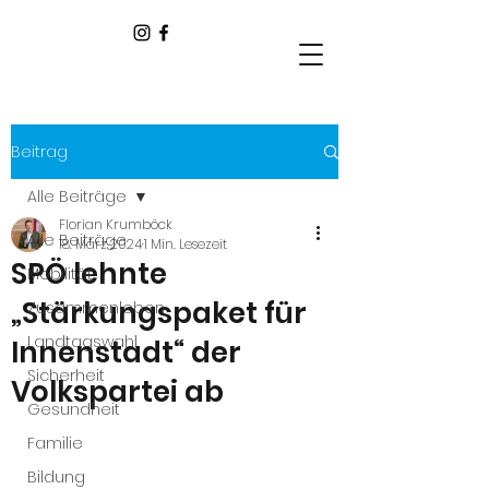
Beitrag
Alle Beiträge
Florian Krumböck
Alle Beiträge
18. März 2024
1 Min. Lesezeit
SPÖ lehnte
Mobilität
„Stärkungspaket für
Zusammenleben
Landtagswahl
Innenstadt“ der
Sicherheit
Volkspartei ab
Gesundheit
Familie
Bildung