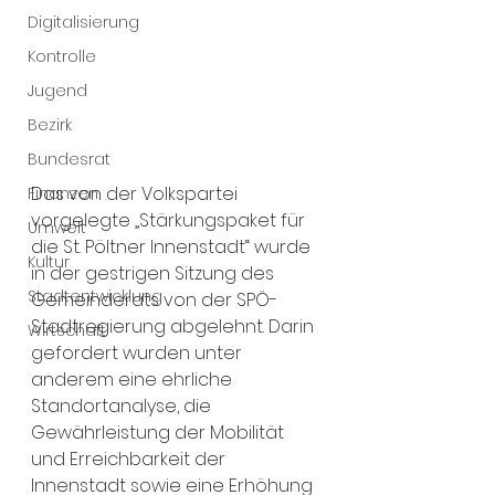
Digitalisierung
Kontrolle
Jugend
Bezirk
Bundesrat
Das von der Volkspartei 
Finanzen
vorgelegte „Stärkungspaket für 
Umwelt
die St. Pöltner Innenstadt“ wurde 
Kultur
in der gestrigen Sitzung des 
Stadtentwicklung
Gemeinderats von der SPÖ-
Stadtregierung abgelehnt. Darin 
Wirtschaft
gefordert wurden unter 
anderem eine ehrliche 
Standortanalyse, die 
Gewährleistung der Mobilität 
und Erreichbarkeit der 
Innenstadt sowie eine Erhöhung 