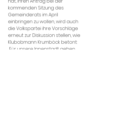
hat, ihren Antrag bei der 
kommenden Sitzung des 
Gemeinderats im April 
einbringen zu wollen, wird auch 
die Volkspartei ihre Vorschläge 
erneut zur Diskussion stellen, wie 
Klubobmann Krumböck betont: 
„Für unsere Innenstadt gehen 
wir gerne ein paar Extrameter 
und setzen auf 
Überzeugungsarbeit im 
Stadtparlament.“