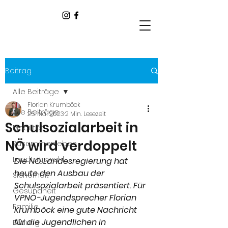
Beitrag
Alle Beiträge
Florian Krumböck
Alle Beiträge
25. Mai 2023
2 Min. Lesezeit
Schulsozialarbeit in
Mobilität
NÖ wird verdoppelt
Zusammenleben
Landtagswahl
Die NÖ Landesregierung hat 
heute den Ausbau der 
Sicherheit
Schulsozialarbeit präsentiert. Für 
Gesundheit
VPNÖ-Jugendsprecher Florian 
Familie
Krumböck eine gute Nachricht 
für die Jugendlichen in 
Bildung