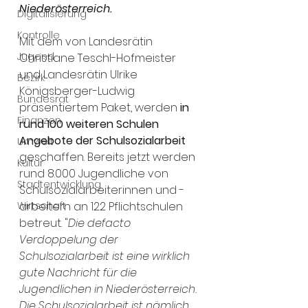
Niederösterreich. 
Digitalisierung
Kontrolle
Mit dem von Landesrätin 
Jugend
Christiane Teschl-Hofmeister 
und Landesrätin Ulrike 
Bezirk
Königsberger-Ludwig 
Bundesrat
präsentiertem Paket, werden 
in 
Finanzen
rund 100 weiteren Schulen 
Angebote der Schulsozialarbeit 
Umwelt
geschaffen. Bereits jetzt werden 
Kultur
rund 8.000 Jugendliche von 
Stadtentwicklung
Schulsozialarbeiterinnen und -
Wirtschaft
arbeitern an 122 Pflichtschulen 
betreut. "
Die defacto 
Verdoppelung der 
Schulsozialarbeit ist eine wirklich 
gute Nachricht für die 
Jugendlichen in Niederösterreich. 
Die Schulsozialarbeit ist nämlich 