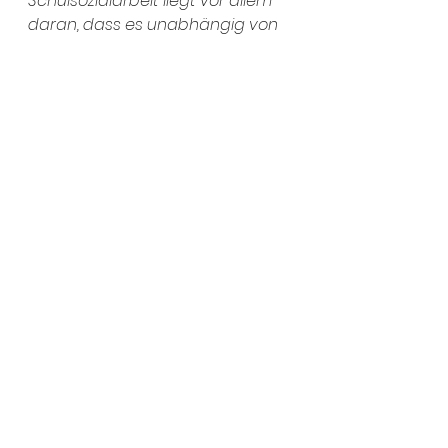
Schulsozialarbeit liegt vor allem 
daran, dass es unabhängig von 
der schulischen Hierarchie und 
vom Lehrkörper stattfindet. Das 
Wohlergehen der Jugendlichen 
steht kompromisslos im 
Vordergrund
“, hebt die 
Landesrätin hervor.
Bildung
Jugend
Landtagswahl