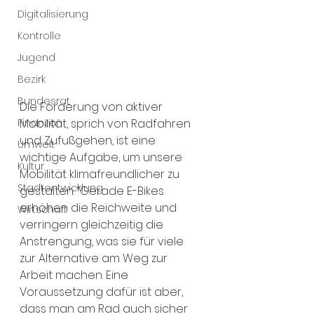
Digitalisierung
Kontrolle
Jugend
Bezirk
Bundesrat
Die Förderung von aktiver 
Mobilität, sprich von Radfahren 
Finanzen
und Zufuß­gehen, ist eine 
Umwelt
wichtige Aufgabe, um unsere 
Kultur
Mobilität klimafreundlicher zu 
Stadtentwicklung
gestalten. “Gerade E-Bikes 
erhöhen die Reichweite und 
Wirtschaft
verringern gleichzeitig die 
Anstrengung, was sie für viele 
zur Alternative am Weg zur 
Arbeit machen. Eine 
Voraussetzung dafür ist aber, 
dass man am Rad auch sicher 