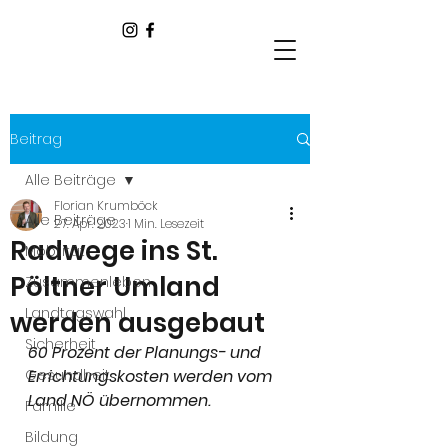
Beitrag
Alle Beiträge
Florian Krumböck
Alle Beiträge
27. Apr. 2023
1 Min. Lesezeit
Radwege ins St.
Mobilität
Pöltner Umland
Zusammenleben
Landtagswahl
werden ausgebaut
Sicherheit
60 Prozent der Planungs- und 
Gesundheit
Errichtungskosten werden vom 
Land NÖ übernommen.
Familie
Bildung