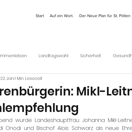
Start
Auf ein Wort.
Der Neue Plan für St. Pölten
ammenleben
Landtagswahl
Sicherheit
Gesundh
22. Jan.
1 Min. Lesezeit
Kontrolle
Jugend
Bezirk
Bundesrat
Finanz
enbürgerin: Mikl-Leit
hlempfehlung
Wirtschaft
end wurde Landeshauptfrau Johanna Mikl-Leitn
eidi Onodi und Bischof Alois Schwarz als neue Ehre