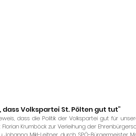
 dass Volkspartei St. Pölten gut tut"
eweis, dass die Politik der Volkspartei gut für unsere
 Florian Krumböck zur Verleihung der Ehrenbürgers
 Johanna Mikl-Leitner durch SPÖ-Bürgermeister Matt