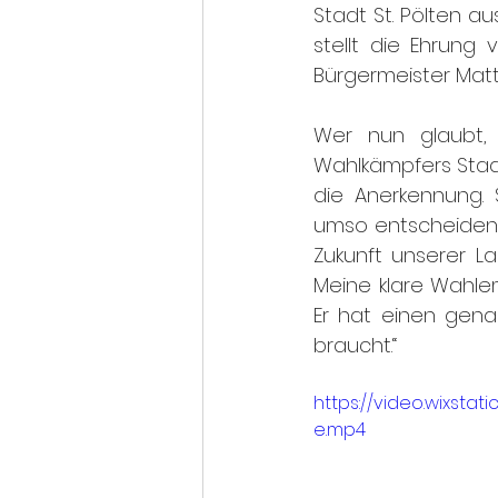
Stadt St. Pölten a
stellt die Ehrung
Bürgermeister Matt
Wer nun glaubt,
Wahlkämpfers Stadl
die Anerkennung. 
umso entscheidend
Zukunft unserer L
Meine klare Wahle
Er hat einen genau
braucht.“
https://video.wixst
e.mp4