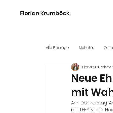
Florian Krumböck.
Alle Beiträge
Mobilität
Zus
Florian Krumböck
Bildung
Digitalisierung
Neue Ehr
mit Wa
Kultur
Stadtentwicklung
Am Donnerstag-Ab
mit LH-Stv. a.D. H