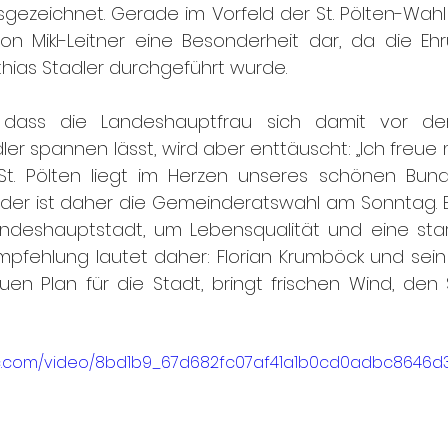
usgezeichnet. Gerade im Vorfeld der St. Pölten-Wahl
 von Mikl-Leitner eine Besonderheit dar, da die E
hias Stadler durchgeführt wurde.
 dass die Landeshauptfrau sich damit vor de
er spannen lässt, wird aber enttäuscht: „Ich freue 
St. Pölten liegt im Herzen unseres schönen Bun
er ist daher die Gemeinderatswahl am Sonntag. E
andeshauptstadt, um Lebensqualität und eine stark
mpfehlung lautet daher: Florian Krumböck und sein
en Plan für die Stadt, bringt frischen Wind, den St
atic.com/video/8bd1b9_67d682fc07af41a1b0cd0adbc8646d3