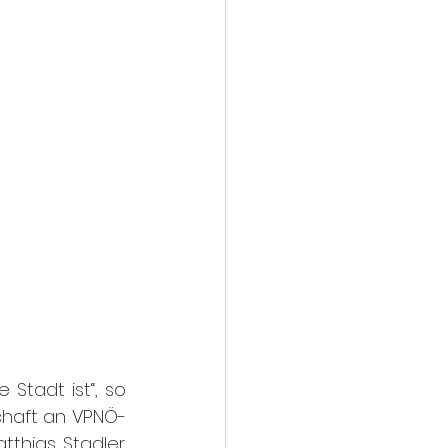
 Stadt ist“, so 
chaft an VPNÖ-
hias Stadler. 