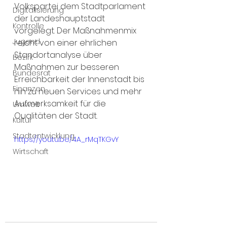
Volkspartei dem Stadtparlament 
Digitalisierung
der Landeshauptstadt 
Kontrolle
vorgelegt. Der Maßnahmenmix 
Jugend
reicht von einer ehrlichen 
Standortanalyse über 
Bezirk
Maßnahmen zur besseren 
Bundesrat
Erreichbarkeit der Innenstadt bis 
Finanzen
hin zu neuen Services und mehr 
Aufmerksamkeit für die 
Umwelt
Qualitäten der Stadt. 
Kultur
Stadtentwicklung
https://youtu.be/4A_rMqTKGvY
Wirtschaft