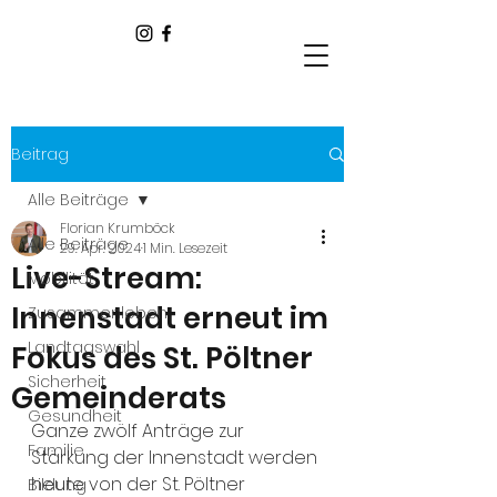
Beitrag
Alle Beiträge
Florian Krumböck
Alle Beiträge
29. Apr. 2024
1 Min. Lesezeit
Live-Stream:
Mobilität
Innenstadt erneut im
Zusammenleben
Landtagswahl
Fokus des St. Pöltner
Sicherheit
Gemeinderats
Gesundheit
Ganze zwölf Anträge zur 
Familie
Stärkung der Innenstadt werden 
heute von der St. Pöltner 
Bildung