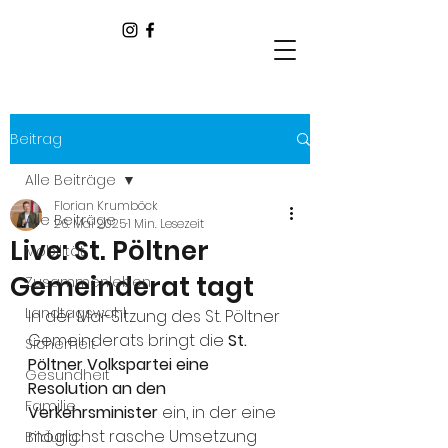
Beitrag
Alle Beiträge
Florian Krumböck
Alle Beiträge
26. Mai 2025
1 Min. Lesezeit
Live: St. Pöltner
Mobilität
Gemeinderat tagt
Zusammenleben
Landtagswahl
In der Mai-Sitzung des St. Pöltner 
Gemeinderats bringt die 
St. 
Sicherheit
Pöltner Volkspartei eine 
Gesundheit
Resolution an den 
Familie
Verkehrsminister
 ein, in der eine 
möglichst rasche Umsetzung 
Bildung