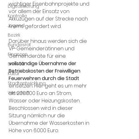
wichtiger Eisenbahnprojekte und 
Digitalisierung
vor allem der Einsatz von 
Kontrolle
Akkuzügen auf der Strecke nach 
Jugend
Krems gefordert wird. 
Bezirk
Darüber hinaus werden sich die 
Bundesrat
VP-Gemeinderätinnen und 
Finanzen
Gemeinderäte für eine 
vollständige Übernahme der 
Umwelt
Betriebskosten der Freiwilligen 
Kultur
Feuerwehren durch die Stadt 
Stadtentwicklung
einsetzen. Hier geht es um mehr 
Wirtschaft
als 200.000 Euro an Strom, 
Wasser oder Heizungskosten. 
Beschlossen wird in dieser 
Sitzung nämlich nur die 
Übernahme der Wasserkosten in 
Höhe von 6.000 Euro.