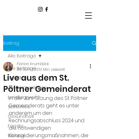
Beitrag
Alle Beiträge
Florian Krumböck
Alle Beiträge
30. Juni 2025
1 Min. Lesezeit
Live aus dem St.
Mobilität
Pöltner Gemeinderat
Zusammenleben
Landtagswahl
In der Juni-Sitzung des St. Pöltner 
Gemeinderats geht es unter 
Sicherheit
anderem um den 
Gesundheit
Rechnungsabschluss 2024 und 
Familie
die notwendigen 
Konsolidierungsmaßnahmen, die 
Bildung