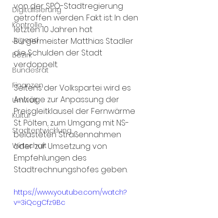
von der SPÖ-Stadtregierung 
Digitalisierung
getroffen werden. Fakt ist: In den 
Kontrolle
letzten 10 Jahren hat 
Jugend
Bürgermeister Matthias Stadler 
die Schulden der Stadt 
Bezirk
verdoppelt.
Bundesrat
Finanzen
Seitens der Volkspartei wird es 
Anträge zur Anpassung der 
Umwelt
Preisgleitklausel der Fernwärme 
Kultur
St. Pölten, zum Umgang mit NS-
Stadtentwicklung
belasteten Straßennahmen 
Wirtschaft
oder zur Umsetzung von 
Empfehlungen des 
Stadtrechnungshofes geben.
https://www.youtube.com/watch?
v=3iQcgCfz9Bc