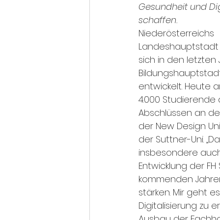
Gesundheit und Di
schaffen.
Niederösterreichs 
Landeshauptstadt S
sich in den letzten 
Bildungshauptstad
entwickelt. Heute a
4.000 Studierende 
Abschlüssen an der 
der New Design Uni
der Suttner-Uni. „D
insbesondere auch
Entwicklung der FH 
kommenden Jahren v
stärken. Mir geht 
Digitalisierung zu
Ausbau der Fachhoc