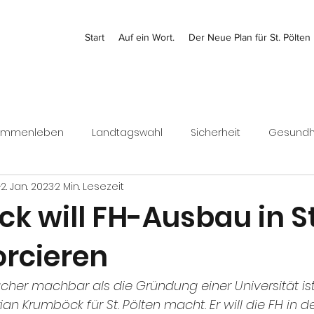
Start
Auf ein Wort.
Der Neue Plan für St. Pölten
ammenleben
Landtagswahl
Sicherheit
Gesundh
2. Jan. 2023
2 Min. Lesezeit
Kontrolle
Jugend
Bezirk
Bundesrat
Finanz
k will FH-Ausbau in St
orcieren
Wirtschaft
cher machbar als die Gründung einer Universität ist
ian Krumböck für St. Pölten macht. Er will die FH in 