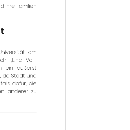
ihre Familien 
t 
Universität am 
h: „Eine Voll-
 ein äußerst 
 da Stadt und 
lls dafür, die 
n anderer zu 