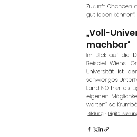
Zukunft Chancen au
gut leben können“,
„Voll-Unive
machbar“
Im Blick auf die D
Beispiel Wiens, G
Universität ist 
schwieriges Unterf
Land NÖ hier als E
eigenen Möglichke
warten“, so Krumbö
Bildung
Digitalisierun