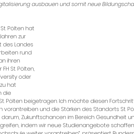
gitalisierung ausbauen und somit neue Bildungsch
t. Pölten hat 
Jahren zur 
t des Landes 
rbeiten rund 
an ihren 
FH St. Pölten, 
versity oder 
azu hat 
 die 
St. Pölten beigetragen. Ich möchte diesen Fortschrit
orantreiben und die Stärken des Standorts St. Pöl
es darum, Zukunftschancen im Bereich Gesundheit u
 ergreifen, indem wir neue Studienangebote schaffe
hschule weiter vorantreiben“, präsentiert Bundesra