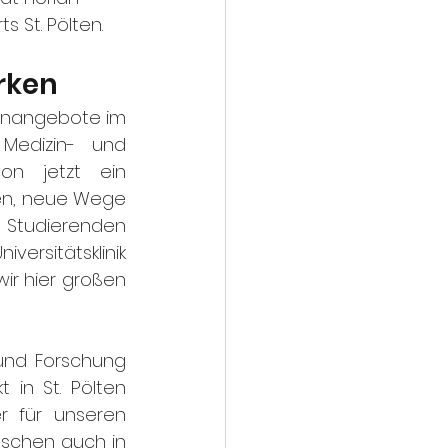
 St. Pölten.
rken
enangebote im 
 Medizin- und 
on jetzt ein 
en, neue Wege 
 Studierenden 
ersitätsklinik 
ir hier großen 
und Forschung 
in St. Pölten 
r für unseren 
schen auch in 