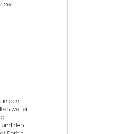
ancen 
t in den 
ten weiter 
nd 
n und den 
t Florian 