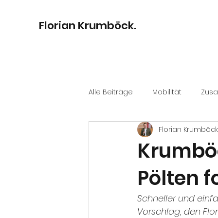
Florian Krumböck.
Alle Beiträge
Mobilität
Zus
Florian Krumböck
Bildung
Digitalisierung
Krumböc
Pölten f
Kultur
Stadtentwicklung
Schneller und einfa
Vorschlag, den Flor