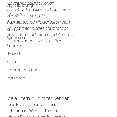
Spitzenkandidat Florian 
Digitalisierung
Krumböck präsentiert nun eine 
Kontrolle
konkrete Lösung: Der 
Jugend
Familienbund Niederösterreich 
will mit der Landeshauptstadt 
Bezirk
zusammenarbeiten und 45 neue 
Bundesrat
Betreuungsplätze schaffen.
Finanzen
Umwelt
Kultur
Stadtentwicklung
Wirtschaft
Viele Eltern in St. Pölten kennen 
das Problem aus eigener 
Erfahrung: Wer für Kleinkinder 