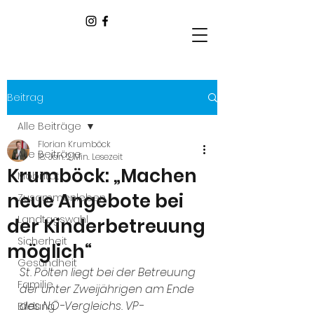
Beitrag
Alle Beiträge
Florian Krumböck
Alle Beiträge
18. Jan.
2 Min. Lesezeit
Krumböck: „Machen
Mobilität
neue Angebote bei
Zusammenleben
Landtagswahl
der Kinderbetreuung
Sicherheit
möglich“
Gesundheit
St. Pölten liegt bei der Betreuung 
Familie
der unter Zweijährigen am Ende 
des NÖ-Vergleichs. VP-
Bildung