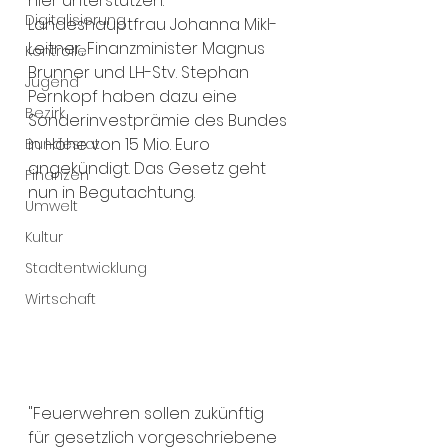
hier unterstützen. 
Digitalisierung
Landeshauptfrau Johanna Mikl-
Leitner, Finanzminister Magnus 
Kontrolle
Brunner und LH-Stv. Stephan 
Jugend
Pernkopf haben dazu eine 
Bezirk
Sonderinvestprämie des Bundes 
in Höhe von 15 Mio. Euro 
Bundesrat
angekündigt. Das Gesetz geht 
Finanzen
nun in Begutachtung.
Umwelt
Kultur
Stadtentwicklung
Wirtschaft
"Feuerwehren sollen zukünftig 
für gesetzlich vorgeschriebene 