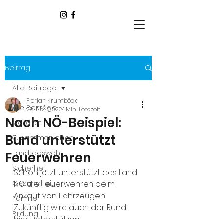
Beitrag
Alle Beiträge
Florian Krumböck
Alle Beiträge
28. Apr. 2022
1 Min. Lesezeit
Nach NÖ-Beispiel:
Mobilität
Bund unterstützt
Zusammenleben
Landtagswahl
Feuerwehren
Sicherheit
Schon jetzt unterstützt das Land 
Gesundheit
NÖ die Feuerwehren beim 
Ankauf von Fahrzeugen. 
Familie
Zukünftig wird auch der Bund 
Bildung