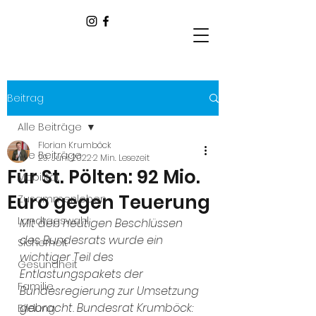
Beitrag
Alle Beiträge
Florian Krumböck
Alle Beiträge
29. Juni 2022
2 Min. Lesezeit
Für St. Pölten: 92 Mio.
Mobilität
Euro gegen Teuerung
Zusammenleben
Landtagswahl
Mit den heutigen Beschlüssen 
des Bundesrats wurde ein 
Sicherheit
wichtiger Teil des 
Gesundheit
Entlastungspakets der 
Familie
Bundesregierung zur Umsetzung 
gebracht. Bundesrat Krumböck: 
Bildung