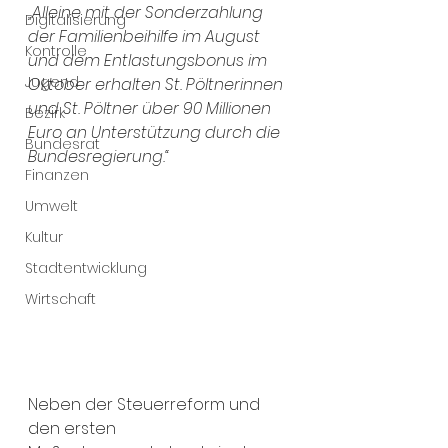
„Alleine mit der Sonderzahlung 
Digitalisierung
der Familienbeihilfe im August 
Kontrolle
und dem Entlastungsbonus im 
Jugend
Oktober erhalten St. Pöltnerinnen 
und St. Pöltner über 90 Millionen 
Bezirk
Euro an Unterstützung durch die 
Bundesrat
Bundesregierung.“
Finanzen
Umwelt
Kultur
Stadtentwicklung
Wirtschaft
Neben der Steuerreform und 
den ersten 