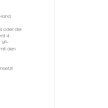
Hand. 
s oder der 
mt 4 
t VP-
mit den 
msetzt: