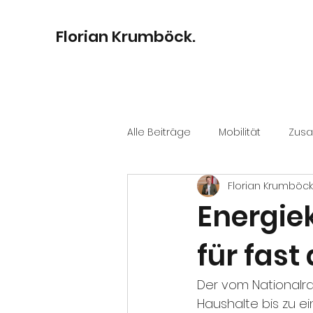
Florian Krumböck.
Alle Beiträge
Mobilität
Zus
Florian Krumböck
Bildung
Digitalisierung
Energiek
für fast
Kultur
Stadtentwicklung
Der vom Nationalra
Haushalte bis zu e