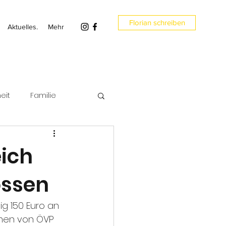
Florian schreiben
Aktuelles.
Mehr
eit
Familie
en
Umwelt
eich
ossen
g 150 Euro an 
mmen von ÖVP 