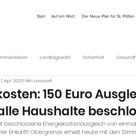
Start
Auf ein Wort.
Der Neue Plan für St. Pölten
ammenleben
Landtagswahl
Sicherheit
Gesundh
7. Apr. 2022
1 Min. Lesezeit
Kontrolle
Jugend
Bezirk
Bundesrat
Finanz
osten: 150 Euro Ausgl
 alle Haushalte beschl
Wirtschaft
t beschlossene Energiekostenausgleich von einmali
iner Einkunft-Obergrenze erhielt heute mit den Sti