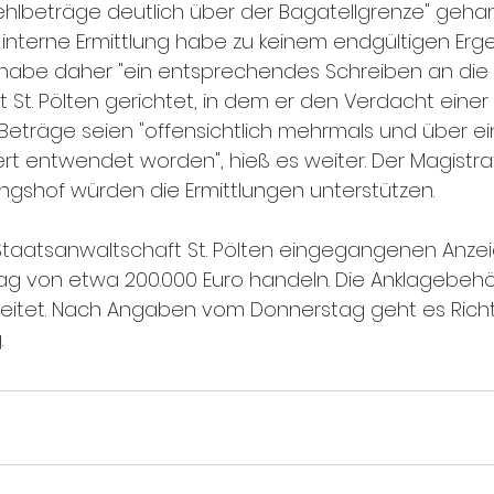
ehlbeträge deutlich über der Bagatellgrenze" gehand
 interne Ermittlung habe zu keinem endgültigen Erge
 habe daher "ein entsprechendes Schreiben an die 
 St. Pölten gerichtet, in dem er den Verdacht einer
 Beträge seien "offensichtlich mehrmals und über e
ert entwendet worden", hieß es weiter. Der Magistra
gshof würden die Ermittlungen unterstützen.
 Staatsanwaltschaft St. Pölten eingegangenen Anzei
ag von etwa 200.000 Euro handeln. Die Anklagebehö
eleitet. Nach Angaben vom Donnerstag geht es Rich
.