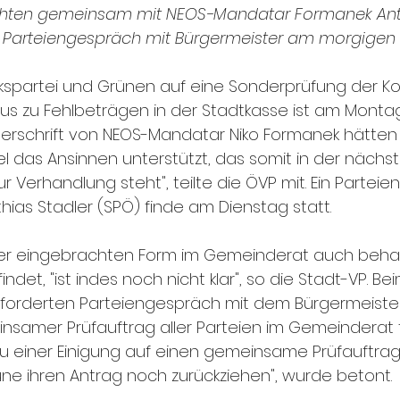
chten gemeinsam mit NEOS-Mandatar Formanek Ant
. Parteiengespräch mit Bürgermeister am morgigen 
kspartei und Grünen auf eine Sonderprüfung der Ko
haus zu Fehlbeträgen in der Stadtkasse ist am Mont
terschrift von NEOS-Mandatar Niko Formanek hätten
el das Ansinnen unterstützt, das somit in der nächst
r Verhandlung steht", teilte die ÖVP mit. Ein Partei
hias Stadler (SPÖ) finde am Dienstag statt.
der eingebrachten Form im Gemeinderat auch behan
indet, "ist indes noch nicht klar", so die Stadt-VP. 
forderten Parteiengespräch mit dem Bürgermeister
insamer Prüfauftrag aller Parteien im Gemeinderat 
 zu einer Einigung auf einen gemeinsame Prüfauftra
e ihren Antrag noch zurückziehen", wurde betont.