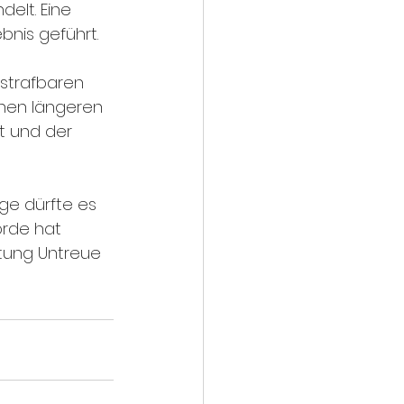
elt. Eine 
bnis geführt. 
 strafbaren 
inen längeren 
t und der 
ge dürfte es 
rde hat 
tung Untreue 