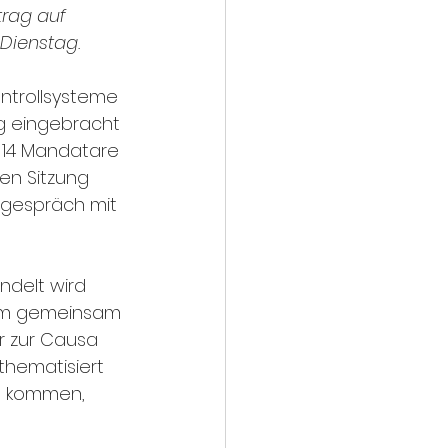
rag auf 
Dienstag.
ntrollsysteme 
ag eingebracht 
 14 Mandatare 
en Sitzung 
engespräch mit 
delt wird 
Beim gemeinsam 
 zur Causa 
thematisiert 
g kommen, 