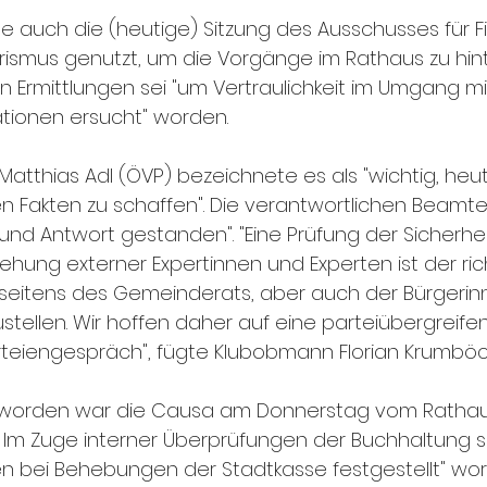
e auch die (heutige) Sitzung des Ausschusses für F
rismus genutzt, um die Vorgänge im Rathaus zu hint
n Ermittlungen sei "um Vertraulichkeit im Umgang mi
tionen ersucht" worden.
atthias Adl (ÖVP) bezeichnete es als "wichtig, heut
en Fakten zu schaffen". Die verantwortlichen Beamt
und Antwort gestanden". "Eine Prüfung der Sicherhe
iehung externer Expertinnen und Experten ist der ric
seitens des Gemeinderats, aber auch der Bürgerin
stellen. Wir hoffen daher auf eine parteiübergreife
eiengespräch", fügte Klubobmann Florian Krumböck
worden war die Causa am Donnerstag vom Rathau
 Im Zuge interner Überprüfungen der Buchhaltung s
n bei Behebungen der Stadtkasse festgestellt" word