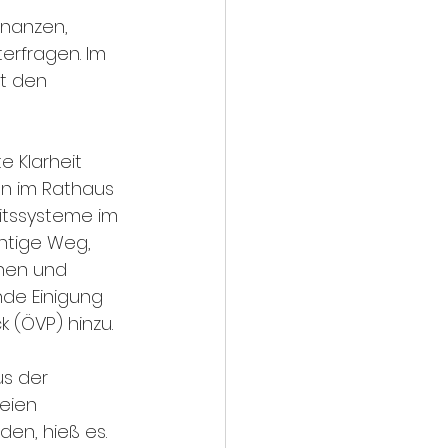
inanzen, 
erfragen. Im 
t den 
e Klarheit 
en im Rathaus 
itssysteme im 
htige Weg, 
nen und 
nde Einigung 
 (ÖVP) hinzu.
s der 
eien 
en, hieß es. 