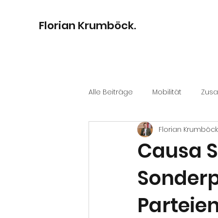
Florian Krumböck.
Alle Beiträge
Mobilität
Zus
Florian Krumböck
Bildung
Digitalisierung
Causa S
Sonderp
Kultur
Stadtentwicklung
Parteie