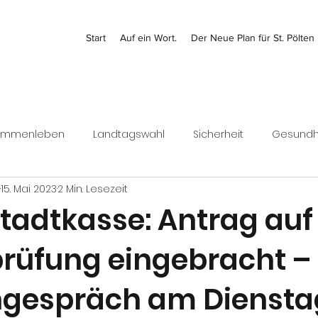
Start
Auf ein Wort.
Der Neue Plan für St. Pölten
ammenleben
Landtagswahl
Sicherheit
Gesundh
15. Mai 2023
2 Min. Lesezeit
Kontrolle
Jugend
Bezirk
Bundesrat
Finanz
tadtkasse: Antrag auf
rüfung eingebracht –
Wirtschaft
ngespräch am Diensta