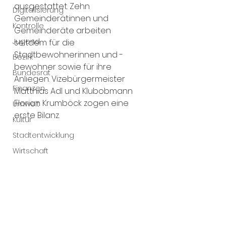
ausgestattet. Zehn 
Digitalisierung
Gemeinderätinnen und 
Kontrolle
Gemeinderäte arbeiten 
Jugend
seitdem für die 
Stadtbewohnerinnen und -
Bezirk
bewohner sowie für ihre 
Bundesrat
Anliegen. Vizebürgermeister 
Finanzen
Matthias Adl und Klubobmann 
Florian Krumböck zogen eine 
Umwelt
erste Bilanz.
Kultur
Stadtentwicklung
Wirtschaft