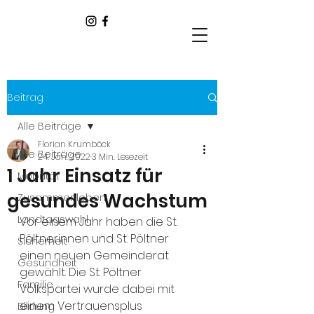
Beitrag
Alle Beiträge
Florian Krumböck
Alle Beiträge
24. Jan. 2022
3 Min. Lesezeit
1 Jahr Einsatz für
Mobilität
gesundes Wachstum
Zusammenleben
Landtagswahl
Vor einem Jahr haben die St. 
Pöltnerinnen und St. Pöltner 
Sicherheit
einen neuen Gemeinderat 
Gesundheit
gewählt. Die St. Pöltner 
Familie
Volkspartei wurde dabei mit 
einem Vertrauensplus 
Bildung